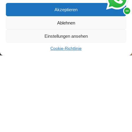
Akzeptieren
Ablehnen
Einstellungen ansehen
Cookie-Richtlinie
Adresse
Mühlheimer Str. 40
63179 Obertshausen
Tel.: 06104 – 95 33 064
Mobil: 0172 – 68 77 832
Nichts ist beständiger wie die Veränderung